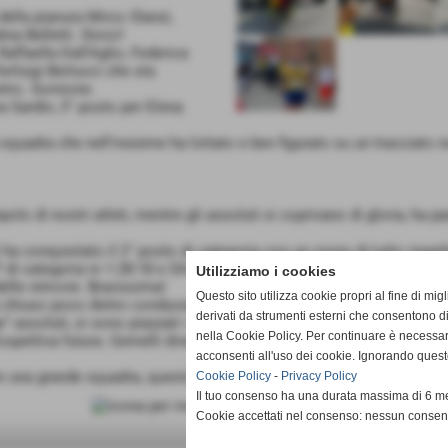
 della pianura Mirco Slanzi,
a Belletti. Stoici!
 Raffaella Dall'Aglio, Federica
ierluigi Bertucci che sta
tro. Sornione.
a Sardin, 3° posto per Elena
 squadra che nell'insieme ha lottato e ben figurato su un tracciato 
olo di nostri atleti, mentre gli assoluti si coprivano di gloria, ha 
a conquistato il 2° posto di categoria con un crono di tutto rispett
 categoria in 1:28:18 e Silvana Cristaldi ha fatto saltare il banco, 
Utilizziamo i cookies
elle retrovie. Bravissima!
Questo sito utilizza cookie propri al fine di mi
a chiuso poco dietro conducendo una buona gara, finalizzata al recu
derivati da strumenti esterni che consentono di
” assoluti, si sono piazzati i due alfieri Casone, William Del Rio (1
nella Cookie Policy. Per continuare è necessa
spettiva futura. Gemelli diversi!
acconsenti all'uso dei cookie. Ignorando quest
e una grande squadra, questo è il Casone!
Cookie Policy
-
Privacy Policy
Il tuo consenso ha una durata massima di 6 me
Cookie accettati nel consenso: nessun conse