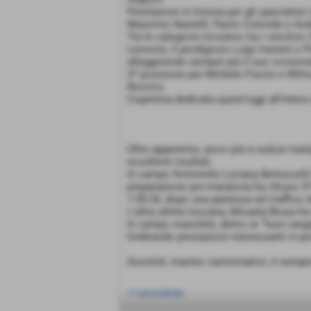
Prestazioni in trincea per gli specialisti
Massimo Rastelli, Paolo Colombi e Andre
Tra le categorie troviamo tra i vincitori,
Leoncini, il prodigioso Luigi Vannini e P
alleggerendo sempre più il suo cronome
2ª posizione per Michele Fiscini e Wilm
Nicorici.
Copertina dedicata quest'oggi all'intera
Oltre appennino, poco più a sud,un manip
eccellenti risultati.
In campo femminile Luciana Bertuccelli h
preparazione pre-maratona ha chiuso 5ª di
1:30:26, dopo una partenza nel traffico d
L'altra atleta toscana, Micaela Brusa h
In campo maschile, dietro ai “fuori range
timbrando prestazioni interessanti in pro
Assoluti, master, camminatori, è sempr
<< precedente