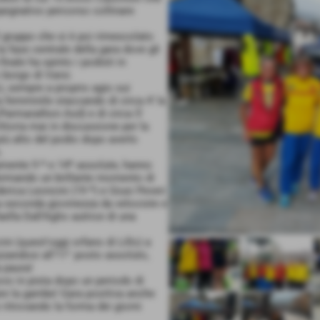
pegnativo percorso collinare
l gruppo che si è poi rimescolato
la fase centrale della gara dove gli
 finale ha spinto i podisti in
o borgo di Varsi.
, sempre a proprio agio sui
ra femminile staccando di circa 4' la
(Parmarathon Asd) e di circa 5'
ttoria mai in discussione per la
più alto del podio dopo averlo
.
amente 9 ª e 14ª assolute, hanno
nfermando un brillante momento di
erica Leoncini (19 ª) e Giusi Peveri
a seconda giovinezza da velociste e
ella Dall'Aglio autrice di una
i (quest'oggi orfano di Lillo) a
azzandosi all'11° posto assoluto,
 paura!
ovo in pista dopo un periodo di
are la gambe! Gara positiva anche
ritrovando la forma dei giorni