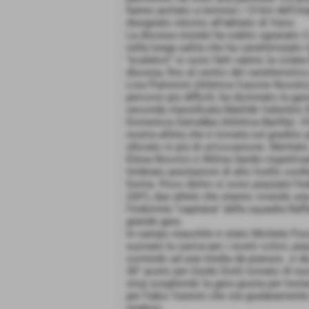
hanno portato a termine i 13 km dell'im
disegnato intorno all'abitato di Varsi.
La discesa iniziale ha subito sgranato i
nella lunga salita che ha caratterizzato 
“scalatori” si sono fatti valere; la volata
discesa, fino al centro del caratteristic
Lisa Flammini (Atletica Casone Noceto)
percorsi più difficili, ha dominato la ga
seconda classificata Matilde Valentini 
Domenica Garrubba (Atletica Barilla). Vi
nostra atleta che è tornata sul gradino 
sfiorato in più di un'occasione. Meritato
Elena Nicorici e Wilma Sardin rispettiv
timbrato prestazioni di alto livello co
forma. Poco dietro si sono piazzate Fed
(26ª), due atlete che stanno vivendo un
l'indomita “capitana” della squadra Raffa
grande gara.
In campo maschile è stato Michele Fiscin
suonare la carica per i nostri colori, pi
correndo ad una media da pianura...e da
30° posto per Guido Dotti tornato di nu
stop scegliendo la gara giusta per test
per Fabio Vannini che sta gradatamente 
migliori.