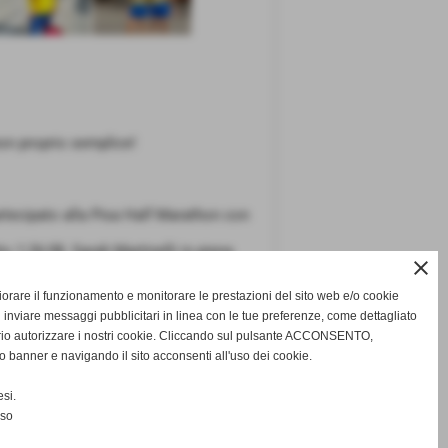
non proprio semplice!
partecipato alla Pisa Half Marathon con
o 1:26:08. Sarah Martinelli in piena
close
firmando il proprio Pb sulla distanza in
gliorare il funzionamento e monitorare le prestazioni del sito web e/o cookie
pero della forma migliore.
 inviare messaggi pubblicitari in linea con le tue preferenze, come dettagliato
:21:28) e Alessandro Notari (1:24:50),
rio autorizzare i nostri cookie. Cliccando sul pulsante ACCONSENTO,
o banner e navigando il sito acconsenti all'uso dei cookie.
si.
nso
successivo >>