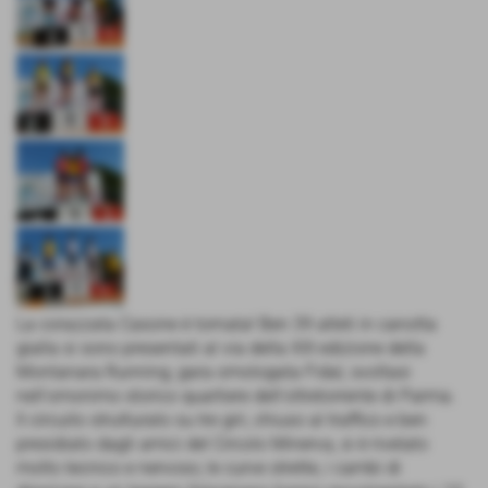
La corazzata Casone è tornata! Ben 39 atleti in canotta
gialla si sono presentati al via della XIII edizione della
Montanara Running, gara omologata Fidal, svoltasi
nell'omonimo storico quartiere dell'oltretorrente di Parma.
Il circuito strutturato su tre giri, chiuso al traffico e ben
presidiato dagli amici del Circolo Minerva, si è rivelato
molto tecnico e nervoso; le curve strette, i cambi di