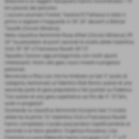
direzione e un leggero falsopiano hanno movimentato i 10
km previsti dal percorso.
L'azzurro piumato Forrest, Yassine El Fathaoui è stato il
primo a tagliare il traguardo in 30' 26” davanti a Bahzar
Taoufik (Circolo Minerva).
Nella classifica femminile Rosa Alfieri (Circolo Minerva) 39'
20” ha preceduto di pochi secondi le nostre atlete Valentina
Violi 39' 39” e Francesca Ravelli 40'13”.
Squadra Casone oggi protagonista con molti spunti
interessanti: ritorni alle gare, nuovi innesti e progressi
personali.
Benvenuta a Rita Losi che ha timbrato un bel 3° posto di
categoria, bentornato al fidentino Bob Bonici autore di una
seconda parte di gara prepotente e fari puntati su Federico
Tosi autore di una gara superlativa sul filo dei 4' 10”/km,
work in progress!!
Scorrendo la classifica femminile troviamo ben 5 nostre
atlete tra le prime 10: Valentina Violi e Francesca Ravelli
hanno completato il podio piazzandosi rispettivamente al
secondo e al terzo gradino. Evgeniya Kovaleva, Lisa
Flammini e Laura Rebecchi hanno occupato il 6°, 7° e 9°