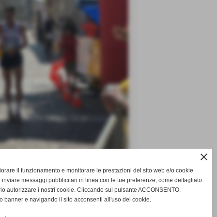
close
gliorare il funzionamento e monitorare le prestazioni del sito web e/o cookie
anifestazione milanese in 30:28 dietro
 inviare messaggi pubblicitari in linea con le tue preferenze, come dettagliato
rio autorizzare i nostri cookie. Cliccando sul pulsante ACCONSENTO,
o banner e navigando il sito acconsenti all'uso dei cookie.