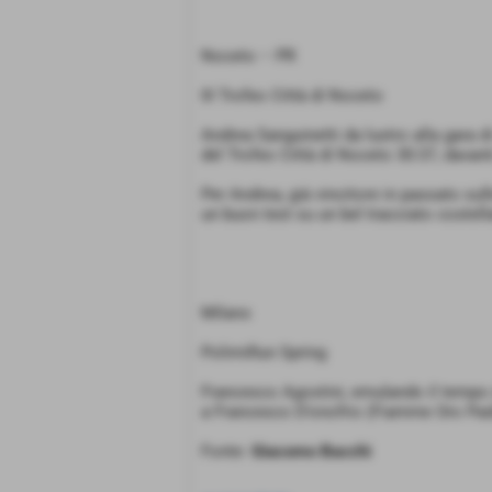
Noceto – PR
III Trofeo Città di Noceto
Andrea Sanguinetti da lustro alla gara d
del Trofeo Città di Noceto 30:37, davanti
Per Andrea, già vincitore in passato sull
un buon test su un bel tracciato costell
Milano
PolimiRun Spring
Francesco Agostini, emulando il tempo 
a Francesco D’onofrio (Fiamme Oro Pa
Fonte:
Giacomo Bacchi