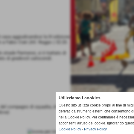
i casa aggiudicandosi la III edizione
 a Fabio Ciati (Atl. Reggio ) 32:20.
e strade Parmensi, si è trattato di
ato di gradevoli saliscendi.
Utilizziamo i cookies
Questo sito utilizza cookie propri al fine di mi
del compagno di squadra, chiude al secondo posto la prestigiosa m
derivati da strumenti esterni che consentono di
dova)
nella Cookie Policy. Per continuare è necessa
acconsenti all'uso dei cookie. Ignorando quest
Cookie Policy
-
Privacy Policy