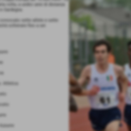
rta volta, a undici anni di distanza
 in Sardegna.
 convocato sette atlete e sette
otrà schierare fino a sei
urre
ne
va
. Atletica
eto
oceto
rre
Azzurre