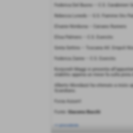
Federica Del Buono – C.S. Carabinieri S
Rebecca Lonedo – G.S. Fiamme Oro Pa
Elvanie Nimbona – Caivano Runners
Elisa Palmero – C.S. Esercito
Greta Settino – Toscana Atl. Empoli Ni
Federica Zanne – C.S. Esercito
Konjoneh Maggi si presenta all’appuntam
stabilito appena un mese fa sulla pista
Alberto Mondazzi ha ottenuto a inizio ap
Scandiano.
Forza Azzurri!
Fonte:
Giacomo Bacchi
<< precedente