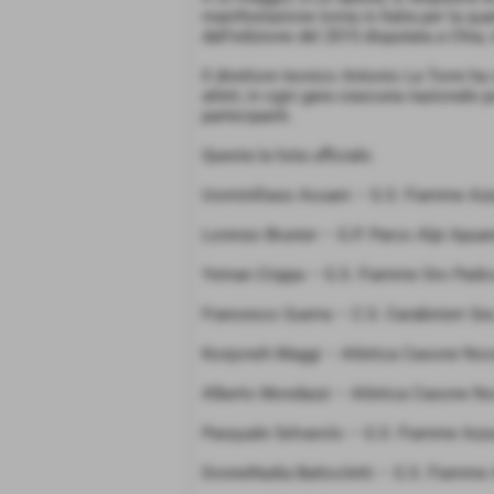
manifestazione torna in Italia per la qua
dall’edizione del 2015 disputata a Chia,
Il direttore tecnico Antonio La Torre ha
atleti; in ogni gara ciascuna nazionale p
partecipanti.
Questa la lista ufficiale.
UominiIliass Aouani – G.S. Fiamme Azz
Lorenzo Brunier – G.P. Parco Alpi Apua
Yeman Crippa – G.S. Fiamme Oro Pado
Francesco Guerra – C.S. Carabinieri Sez
Konjoneh Maggi – Atletica Casone Noc
Alberto Mondazzi – Atletica Casone N
Pasquale Selvarolo – G.S. Fiamme Azzu
DonneNadia Battocletti – G.S. Fiamme 