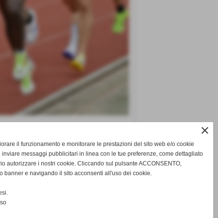
close
o dalla buona prestazione offerta a
gliorare il funzionamento e monitorare le prestazioni del sito web e/o cookie
 inviare messaggi pubblicitari in linea con le tue preferenze, come dettagliato
rio autorizzare i nostri cookie. Cliccando sul pulsante ACCONSENTO,
o banner e navigando il sito acconsenti all'uso dei cookie.
si.
nso
successivo >>