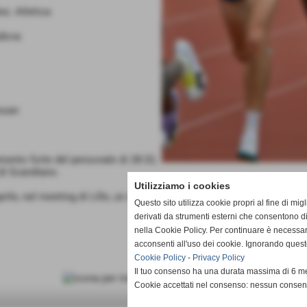
ez. Atletica
dova
ssan
ento forte del personale di 28:32,
 di Scandiano.
Utilizziamo i cookies
rile, nel meeting di Lille, un importante 28:41, crono poi confermat
Questo sito utilizza cookie propri al fine di mi
derivati da strumenti esterni che consentono di
nella Cookie Policy. Per continuare è necessa
acconsenti all'uso dei cookie. Ignorando quest
Cookie Policy
-
Privacy Policy
Il tuo consenso ha una durata massima di 6 me
Cookie accettati nel consenso: nessun conse