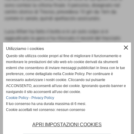
sono contesi la vittoria finale. Il percorso, disegnato nel
centro storico di Treviso, prevedeva 10 giri da 1km da
correre in serale, quindi spettacolo assicurato.
Luca Alfieri ha fatto il botto e in un solo colpo si è
aggiudicato la gara e ha ritoccato il record del tracciato
stabilito da Daniele Meucci nel 2023.
close
Utilizziamo i cookies
Nel 2022 il primo posto era stato conquistato da Andrea
Questo sito utilizza cookie propri al fine di migliorare il funzionamento e
Sanguinetti
monitorare le prestazioni del sito web e/o cookie derivati da strumenti
esterni che consentono di inviare messaggi pubblicitari in linea con le tue
La gara non è mai stata in discussione, Luca ha dominato
preferenze, come dettagliato nella Cookie Policy. Per continuare è
fin dai primi metri tagliando il traguardo in 30'11” davanti a
necessario autorizzare i nostri cookie. Cliccando sul pulsante
Mihail Sirbu (Gs Quantin Alpenplus) 30'34” e Stefano
ACCONSENTO, acconsenti all'uso dei cookie. Ignorando questo banner e
Massimi (Atl. Vomano, )30’46”. 8° posto per Ahmed El
navigando il sito acconsenti all'uso dei cookie.
Mazouri in 31'55”.
Cookie Policy
-
Privacy Policy
Il tuo consenso ha una durata massima di 6 mesi.
Cookie accettati nel consenso: nessun consenso
Fonte:
Giacomo Bacchi
APRI IMPOSTAZIONI COOKIES