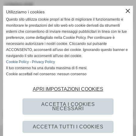
CONSIGLIERE
close
Utilizziamo i cookies
DATI
Questo sito utilizza cookie propri al fine di migliorare il funzionamento e
monitorare le prestazioni del sito web e/o cookie derivati da strumenti
ruolo:
CONSIGLIERE
esterni che consentono di inviare messaggi pubblicitari in linea con le tue
telefono:
3402551354
preferenze, come dettagliato nella Cookie Policy. Per continuare è
e-mail:
alle.nota@gmail.com
necessario autorizzare i nostri cookie. Cliccando sul pulsante
ACCONSENTO, acconsenti all'uso dei cookie. Ignorando questo banner e
navigando il sito acconsenti all'uso dei cookie.
ALTRI COMPONENTI DELLA
Cookie Policy
-
Privacy Policy
Il tuo consenso ha una durata massima di 6 mesi.
SQUADRA
Cookie accettati nel consenso: nessun consenso
PIZZETTI MAURO
,
AZZOLINI CATIA
,
BACCHI GIACOMO
,
NOTARI ALESSANDRO
,
FOGLIA FABRIZIO
,
MODERNELLI
APRI IMPOSTAZIONI COOKIES
DANIELE
,
AZZOLINI SIMONE
ACCETTA I COOKIES
NECESSARI
<< PRECEDENTE
SUCCESSIVO >>
ACCETTA TUTTI I COOKIES
Realizzazione siti web www.sitoper.it