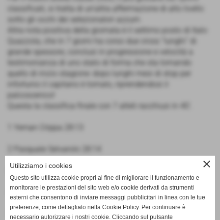
classificati, si tratta di un'altra affermazione di alto livello
sotto gli occhi dei selezionatori azzurri.
Altra nota positiva della giornata è il settimo posto di Italo
Quazzola, che in 7 giorni ha corso due cross “lunghi” di
grande spessore, conclusi in progressione e velocità a
testimonianza di uno stato di forma che sta tornando
quello di inizio stagione: dopo lunghi mesi di stop per
infortunio il capitano è tornato, riprendendosi il
palcoscenico!
Questa la classifica finale con 7 atleti racchiusi in 40'.
1 Yeman Crippa 28:13
2 Pasquale Selvarolo 28:14
close
Utilizziamo i cookies
3 Yassine Bouih 28:32
Questo sito utilizza cookie propri al fine di migliorare il funzionamento e
monitorare le prestazioni del sito web e/o cookie derivati da strumenti
4 Luca Alfieri 28:33
esterni che consentono di inviare messaggi pubblicitari in linea con le tue
preferenze, come dettagliato nella Cookie Policy. Per continuare è
5 El Ghazouany Mohamed 28:51
necessario autorizzare i nostri cookie. Cliccando sul pulsante