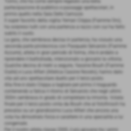
Torino, che ha come sempre regalato una bella
partecipazione di pubblico e passaggi spettacolari, in
primis quello nella Sala Delle Carrozze.
Il super favorito della vigilia Yeman Crippa (Fiamme Oro),
ha sorpreso tutti con una partenza a razzo con cui ha fatto
subito il vuoto.
La gara, che sembrava decisa in partenza, ha vissuto una
seconda parte pirotecnica con Pasquale Selvarolo (Fiamme
Azzurre), atleta in gran periodo di forma, che è andato a
riprendere il battistrada, intenzionato a giocarsi la vittoria.
Qualche decina di metri a seguire, Yassine Bouih (Fiamme
Gialle) e Luca Alfieri (Atletica Casone Noceto), hanno dato
vita ad uno spettacolare duello per il terzo posto.
Alla fine è stato Crippa a tagliare per primo il traguardo
contenendo a fatica il ritorno di Selvarolo che negli ultimi
300m sembrava in grado di completare la rimonta. Volata
finale per il terzo posto vinta da Bouih che al fotofinisch ha
prevalso su un grandissimo Luca Alfieri che ancora una
vota ha dimostrato forza e carattere in una specialità a lui
congeniale.
Per il nostro atleta classe 2000, il più giovane tra i primi