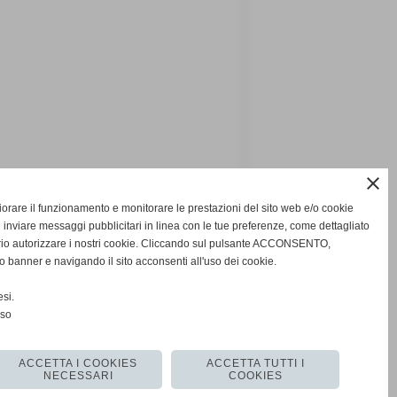
close
gliorare il funzionamento e monitorare le prestazioni del sito web e/o cookie
 inviare messaggi pubblicitari in linea con le tue preferenze, come dettagliato
rio autorizzare i nostri cookie. Cliccando sul pulsante ACCONSENTO,
o banner e navigando il sito acconsenti all'uso dei cookie.
si.
nso
successivo >>
ACCETTA I COOKIES
ACCETTA TUTTI I
NECESSARI
COOKIES