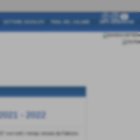
SETTORE ASSOLUTI
TRAIL DEL SALAME
INFO GENERICHE
021 - 2022
con tutti i tempi, tenuta da Fabrizio