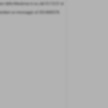
re dalla Maratona in su, dal 01/12/21 al
i, mandare un messaggio al 333.8685278.