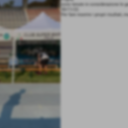
sono tenute in considerazione le ga
30/11/22.
Per fare inserire i propri risultat