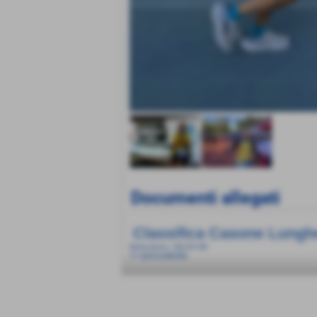
Documenti allegati
Classifica Casone Lungh
Dimensione: 190,00 KB
<< precedente