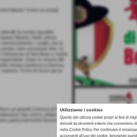
ocietà Master 10 km su strada
e attende la nostra squadra
taliani Master. Nelle ultime
o numericamente i ranghi, ma la
in campo sarà comunque alta. Le
intenzione di fare bene e, inutile
 importante. Dopo le vittorie del
e nella mezza maratona a Genova,
: saranno 10 km di fuoco per le
hon; un grande in bocca al lupo a
Utilizziamo i cookies
esidieranno due ristori, sfidando le
Questo sito utilizza cookie propri al fine di mi
ano particolarmente favorevoli.
derivati da strumenti esterni che consentono di
nella Cookie Policy. Per continuare è necessa
acconsenti all'uso dei cookie. Ignorando quest