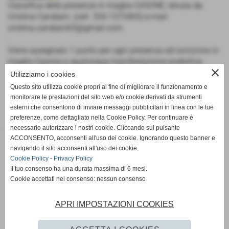
Classifica delle presenze in maglia CASONE, tenuta da
Cristina Candiani. (cell. 334.1373465) e.mail:
cristina.candiani65@gmail.com
.
Viene assegnato 1 punto per ogni presenza ed iscrizione in
maglia Casone a qualunque manifestazione podistica
close
ufficiale, competitiva e non., dal 1/12/2019 al 30/11/2020.
Utilizziamo i cookies
Questo sito utilizza cookie propri al fine di migliorare il funzionamento e
Documenti allegati
monitorare le prestazioni del sito web e/o cookie derivati da strumenti
esterni che consentono di inviare messaggi pubblicitari in linea con le tue
Classifica presenze al 30.11.20
preferenze, come dettagliato nella Cookie Policy. Per continuare è
necessario autorizzare i nostri cookie. Cliccando sul pulsante
Dimensione: 150,50 KB
ACCONSENTO, acconsenti all'uso dei cookie. Ignorando questo banner e
navigando il sito acconsenti all'uso dei cookie.
Cookie Policy
-
Privacy Policy
video
Il tuo consenso ha una durata massima di 6 mesi.
Cookie accettati nel consenso: nessun consenso
APRI IMPOSTAZIONI COOKIES